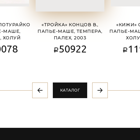
 ПОТУРАЙКО
«ТРОЙКА» КОНЦОВ В.,
«КИЖИ» 
Е-МАШЕ,
ПАПЬЕ-МАШЕ, ТЕМПЕРА,
ПАПЬЕ-МАШ
, ХОЛУЙ
ПАЛЕХ, 2003
ХОЛУ
0078
50922
11
Р
Р
КАТАЛОГ