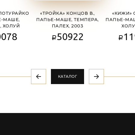
 ПОТУРАЙКО
«ТРОЙКА» КОНЦОВ В.,
«КИЖИ» 
Е-МАШЕ,
ПАПЬЕ-МАШЕ, ТЕМПЕРА,
ПАПЬЕ-МАШ
, ХОЛУЙ
ПАЛЕХ, 2003
ХОЛУ
0078
50922
11
Р
Р
КАТАЛОГ